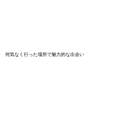
何気なく行った場所で魅力的な出会い
があっ
た事に感謝です✨
最新記事
すべて表示