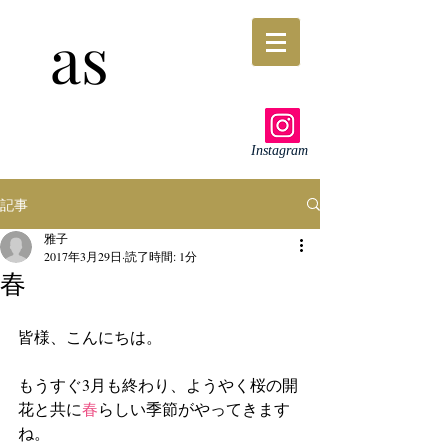
as
Instagram
記事
雅子
2017年3月29日
読了時間: 1分
春
皆様、こんにちは。
もうすぐ3月も終わり、ようやく桜の開
花と共に
春
らしい季節がやってきます
ね。