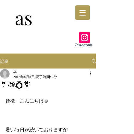
as
Instagram
記事
涼
2018年8月8日
読了時間: 2分
🤵👰💍💐
皆様　こんにちは☺️
暑い毎日が続いておりますが