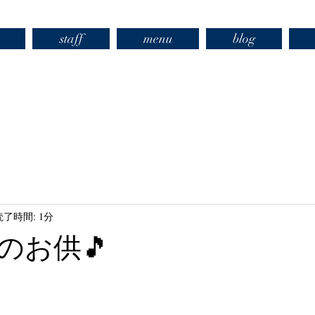
staff
menu
blog
読了時間: 1分
のお供🎵