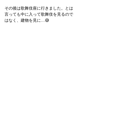
その後は歌舞伎座に行きました。とは
言っても中に入って歌舞伎を見るので
はなく、建物を見に…😅
それでもテレビでしか見た事がなかっ
たので建物を前にして、すごいなぁと
ウキウキした気分でした！