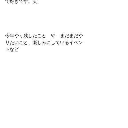
で好きです。笑
今年やり残したこと　や　まだまだや
りたいこと、楽しみにしているイベン
トなど
まだまだあると思いますので
そのイベントに向けてのご準備を
asでお手伝いさせて頂きます😉