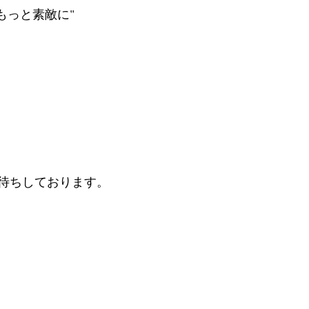
   "あなたを もっと素敵に"
待ちしております。