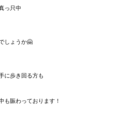
真っ只中
でしょうか🤗
手に歩き回る方も
中も賑わっております！