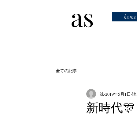
as
home
全ての記事
涼
2019年5月1日
読
新時代🎊