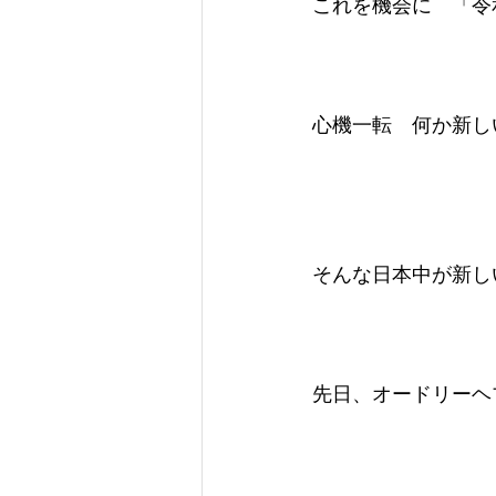
これを機会に　「令
心機一転　何か新し
そんな日本中が新し
先日、オードリーヘ