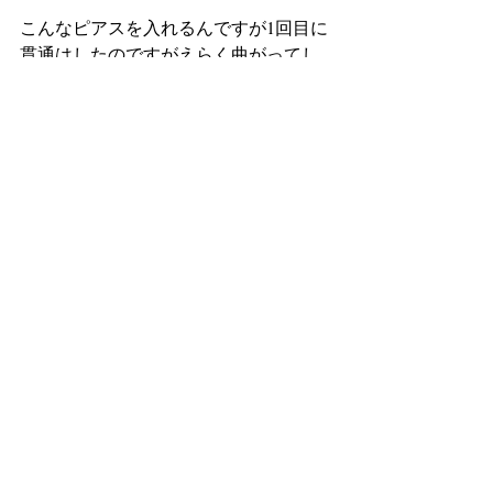
こんなピアスを入れるんですが1回目に
貫通はしたのですがえらく曲がってし
まいピアスを引っこ抜き翌日
再チャレンジ、同じ穴じゃないから良
いかなとやったら今度は奥に向け過ぎ
て先が出てこず断念。
結局まだ開けられない状態ですがもう
一度チャレンジしようと思います。
いいおっさんが何してんのってとこで
すが温かい目で見てやってください。