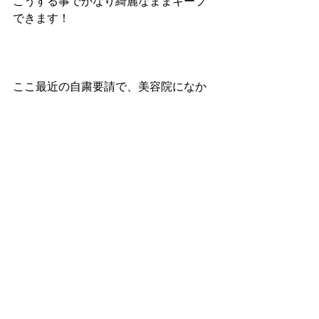
こうする事でかなり綺麗なままキープ
できます！
ここ最近の自粛要請で、美容院になか
なか行けないハイトーンの方は
気になったら、是非お試しください👌
まだまだ不安な状態が続きますが
asでは引き続き、店内清掃、消毒に努
めて居りますので
安心してご来店下さい