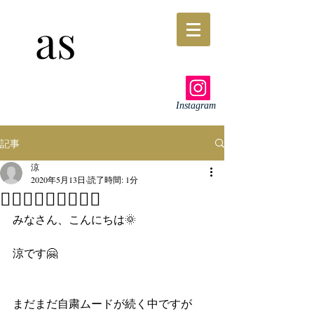
as
Instagram
記事
涼
2020年5月13日
読了時間: 1分
💆🏼‍♂️💆🏼‍♂️💆🏼‍♂️
みなさん、こんにちは🌞
涼です🤗
まだまだ自粛ムードが続く中ですが